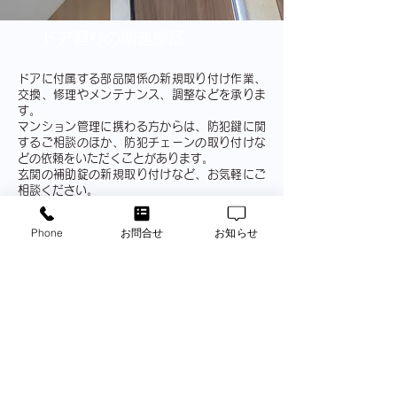
ドア廻りの関連部品
ドアに付属する部品関係の新規取り付け作業、
交換、修理やメンテナンス、調整などを承りま
す。
マンション管理に携わる方からは、防犯鍵に関
するご相談のほか、防犯チェーンの取り付けな
どの依頼をいただくことがあります。
玄関の補助錠の新規取り付けなど、お気軽にご
相談ください。
■
新規取り付け作業
Phone
お問合せ
お知らせ
防犯チェーン、ドアスコープ、ドアガード、ガ
ードプレート、ドアクローザー、防犯サムター
ン……など
各種公共機関、不動産業者様、管理会社様か
らの業務依頼歓迎いたします。
他店で断られた作業に関しましても、お気軽