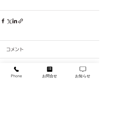
コメント
コメントを追加…
Phone
お問合せ
お知らせ
カギのトラブル巡回出張
東京都渋谷区の
ベースロックサービス
〒151-0053 東京都渋谷区代々木3丁目5‐7
​TEL:
0120-591-119
鍵、鍵販売、金庫、スペアキー製作、防犯用設備・用
品、緊急対応